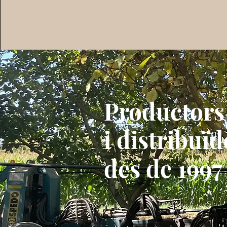
Productors
i
distribuïd
des de 1997