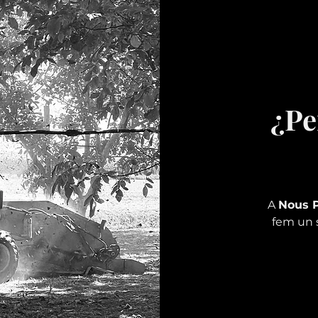
¿Pe
A
Nous 
fem un 