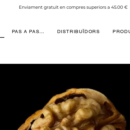
Gaudeix de les nous abans!
Enviament gratuït en compres superiors a 45.00 €
PAS A PAS...
DISTRIBUÏDORS
PROD