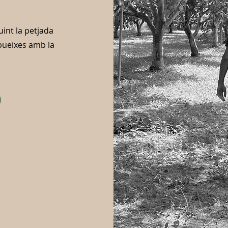
uint la petjada
ibueixes amb la