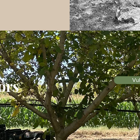
ors
Vul