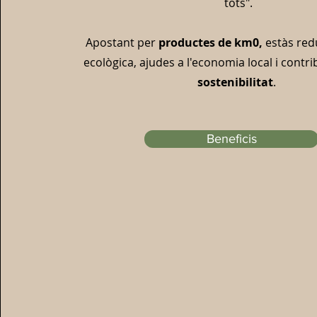
tots".
Apostant per
productes de km0,
estàs red
ecològica, ajudes a l'economia local i contr
sostenibilitat
.
Beneficis