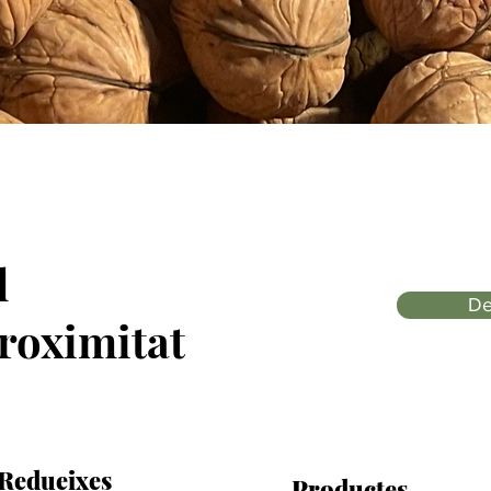
l
De
roximitat
Redueixes
Productes