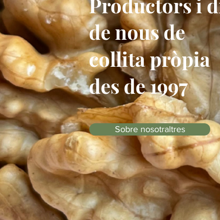
Productors i d
de nous de
collita pròpia
des de 1997
Sobre nosotraltres