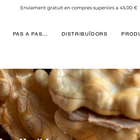
Gaudeix de les nous abans!
Enviament gratuït en compres superiors a 45.00 €
PAS A PAS...
DISTRIBUÏDORS
PROD