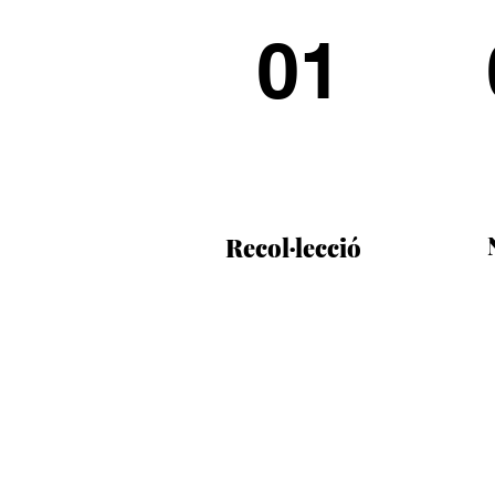
01
R
ecol·lecció