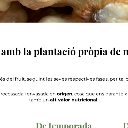
mb la plantació pròpia de n
és del fruit, seguint les seves respectives fases, per tal
processada i envasada en
origen
, cosa que ens garanteix 
i amb un
alt valor nutricional
.
De temporada
D