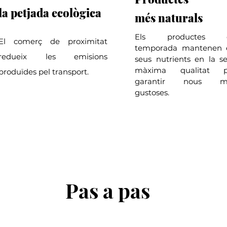
la
petjada
ecològica
més
naturals
Els productes 
El comerç de proximitat
temporada mantenen e
redueix les emisions
seus nutrients en la s
màxima qualitat p
produïdes pel transport.
garantir nous m
gustoses
.
Pas a pas