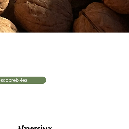
scobreix-les
Afavoreixes