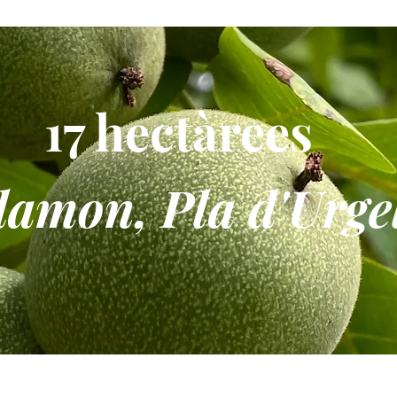
17 hectàrees
damon, Pla d'Urge