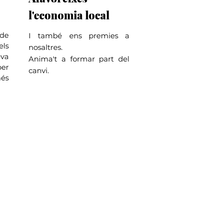
l'economia local
de
I també ens premies a
ls
nosaltres.
eva
Anima't a formar part del
er
canvi.
és